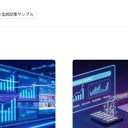
生成記事サンプル