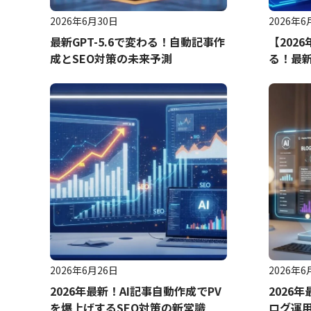
2026年6月30日
2026年6
最新GPT-5.6で変わる！自動記事作
【202
成とSEO対策の未来予測
る！最新
2026年6月26日
2026年6
2026年最新！AI記事自動作成でPV
2026
を爆上げするSEO対策の新常識
ログ運