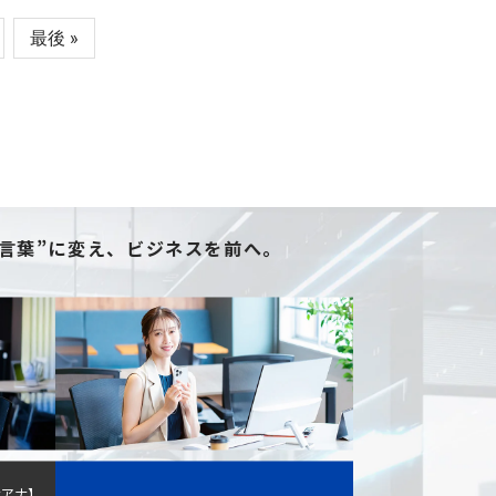
最後 »
る言葉”に変え、
ビジネスを前へ。
ナアナ】