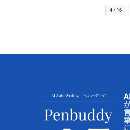
4 / 16