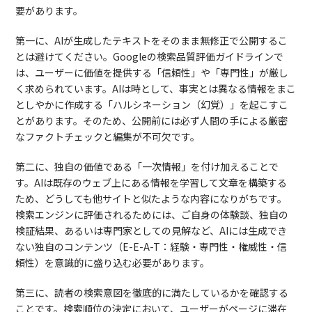
要があります。
第一に、AIが生成したテキストをそのまま無修正で公開するこ
とは避けてください。Googleの検索品質評価ガイドラインで
は、ユーザーに価値を提供する「信頼性」や「専門性」が厳し
く求められています。AIは時として、事実とは異なる情報をまこ
としやかに作成する「ハルシネーション（幻覚）」を起こすこ
とがあります。そのため、公開前には必ず人間の手による厳密
なファクトチェックと編集が不可欠です。
第二に、独自の価値である「一次情報」を付け加えることで
す。AIは既存のウェブ上にある情報を学習して文章を構築する
ため、どうしても他サイトと似たような内容になりがちです。
検索エンジンに評価されるためには、ご自身の体験談、独自の
検証結果、あるいは専門家としての見解など、AIには生成でき
ない独自のコンテンツ（E-E-A-T：経験・専門性・権威性・信
頼性）を意識的に盛り込む必要があります。
第三に、読者の検索意図を徹底的に満たしているかを確認する
ことです。検索順位の決定において、ユーザーがページに滞在