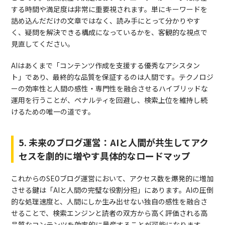
する時間や満足度は非常に重要視されます。単にキーワードを
詰め込んだだけの文章ではなく、読み手にとって分かりやす
く、疑問を解決できる構成になっているかを、客観的な視点で
見直してください。
AIはあくまで「コンテンツ作成を支援する優秀なアシスタン
ト」であり、最終的な品質を保証するのは人間です。テクノロジ
ーの効率性と人間の感性・専門性を融合させるハイブリッドな
運用を行うことが、ペナルティを回避し、検索上位を維持し続
けるための唯一の道です。
5. 未来のブログ運営：AIと人間が共生してアク
セスを劇的に増やす具体的なロードマップ
これからのSEOブログ運営において、アクセス数を爆発的に増加
させる鍵は「AIと人間の完璧な役割分担」にあります。AIの圧倒
的な処理速度と、人間にしか生み出せない独自の感性を融合さ
せることで、検索エンジンと読者の双方から高く評価される高
品質なコンテンツを効率的に量産することが可能になります。