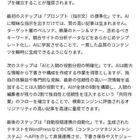
プを確立することが推奨されます。
最初のステップは「プロンプト（指示文）の標準化」です。AI
に曖昧な指示を出すだけでは、質の高い記事は生まれません。
ターゲット層のペルソナ、執筆のトーン＆マナー、含めるべき
キーワード、競合サイトの分析データなどをあらかじめテンプ
レート化し、AIに学習させることで、一貫した品質のコンテン
ツを瞬時に生成できるようになります。
次のステップは「AIと人間の役割分担の明確化」です。AIは膨大
な情報から下書きや構成を作成する作業を得意としますが、独
自の体験談や専門的な見解、最新の信頼性の高い一次情報を追
加することは人間の役割です。AIが全体の8割を構築し、人間の
編集者が残りの2割で独自性と信頼性を注入するという「共同作
業」のフローを確立することで、検索エンジンに評価されるオ
リジナリティの高い記事を高速に量産できます。
最後のステップは「自動投稿連携の自動化」です。生成された
テキストをWordPressなどのCMS（コンテンツマネジメントシ
ステム）へAPIを介して直接連携させ、下書き保存やスケジュー