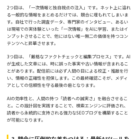
2つ目は、「一次情報と独自視点の注入」です。ネット上に溢れ
る一般的な情報をまとめるだけでは、競合に埋もれてしまいま
す。自社で行った調査データ、専門家のインタビュー、あるい
は現場での実体験といった「一次情報」をAIに学習、またはイ
ンプットさせることで、他にはない唯一無二の価値を持つコン
テンツへと昇華させます。
3つ目は、「厳格なファクトチェックと編集プロセス」です。AI
が生成した文章には、時に誤った事実や古い情報が含まれるこ
とがあります。配信前には必ず人間の目による校正・推敲を行
い、情報の正確性を担保します。この最終確認こそが、メディ
アとしての信頼性を守る最後の砦となります。
AIの効率性と、人間の持つ「読者への誠実さ」を融合させるこ
と。この設計図を実践することで、検索エンジンに評価され、
読者から永続的に支持される強力なSEOブログを構築すること
が可能になります。
3. 競合に圧倒的な差をつける：最新AIツールを