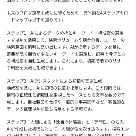
未来のブログ運営を成功に導くための、具体的な4ステップのロ
ードマップは以下の通りです。
ステップ1：AIによるデータ分析とキーワード・構成案の選定
まずはAIを活用して、検索ボリュームや競合分析、ユーザーの
検索意図を瞬時に洗い出します。AIが提示するデータを基に、
需要が高く競合が少ないキーワードを選定し、記事の骨子とな
る構成案を自動生成します。これにより、初期段階でのリサー
チ時間を大幅に削減できます。
ステップ2：AIアシスタントによる初稿の高速生成
構成案を基に、AIに初稿の執筆を指示します。この段階では、
情報の正確性と網羅性を重視したベースとなる文章を数分で作
成します。自社製品の仕様や一般的な事実関係など、客観的な
データの整理はAIが最も得意とする領域です。
ステップ3：人間による「独自の体験談」と「専門性」の注入
AIが作成した初稿に対して、人間が命を吹き込みます。検索エン
ジンが重視する「一次情報」や「実体験に基づく信頼性（E-E-