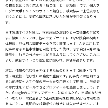
の検索意図に深く応える「独自性」と「信頼性」です。個人ブ
ログが大手ドメインのサイトと競合し、検索結果で上位表示を
狙うためには、明確な戦略に基づいた対策が不可欠となりま
す。
まず実践すべき対策は、検索意図の深掘りと一次情報の付加で
す。検索エンジンは、他のウェブサイトにはない独自の視点や
体験談、具体的な調査データを高く評価します。AIを活用して
記事の骨子や基本情報を自動作成した後は、必ず自分自身の経
験談や、独自の分析を付け加えるようにしてください。これに
より、競合サイトとの差別化が図られ、評価が高まります。
次に、情報の信頼性を担保するためのE-E-A-T（経験・専門
性・権威性・信頼性）の強化が重要です。記事内には信頼でき
る公的機関や大手企業のデータを引用元として明記し、発信者
の専門性をアピールできるプロフィールを整備しましょう。ま
た、Googleのコアアップデートに対応するため、定期的なリラ
イトを行い、常に最新かつ正確な情報を提供し続ける体制を整
えることも、長期的な検索順位の維持には欠かせません。これ