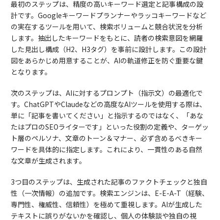
最初のステップは、精度の高いキーワード選定と記事構成の設
計です。Googleキーワードプランナーやラッコキーワードなど
の実在するツールを用いて、検索ボリュームと競合状況を分析
します。抽出したキーワードをもとに、読者の検索意図を網羅
した見出し構成（H2、H3タグ）を事前に設計します。この設計
図をあらかじめ用意することが、AIの軌道修正を防ぐ重要な鍵
となります。
次のステップは、AIに対するプロンプト（指示文）の最適化で
す。ChatGPTやClaudeなどの高度なAIツールを使用する際は、
単に「記事を書いてください」と指示するのではなく、「あな
たはプロのSEOライターです」といった役割の定義や、ターゲッ
ト層のペルソナ、文章のトーン＆マナー、必ず含めるべきキー
ワードを具体的に指定します。これにより、一貫性のある自然
な文章が生成されます。
3つ目のステップは、生成された記事のファクトチェックと独自
性（一次情報）の追加です。検索エンジンは、E-E-A-T（経験、
専門性、権威性、信頼性）を極めて重視します。AIが生成した
テキストに誤りがないかを確認し、個人の体験談や独自の視