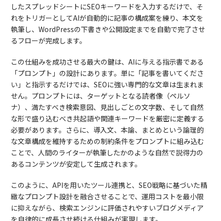
したスプレッドシートにSEOキーワードを入力するだけで、そ
れをトリガーとしてAIが自動的に記事の構成案を練り、本文を
執筆し、WordPressの下書きや公開設定までを自動で完了させ
るフローが完成します。
この仕組みを成功させる最大の鍵は、AIに与える指示書である
「プロンプト」の設計にあります。単に「記事を書いてくださ
い」と指示するだけでは、SEOに強い専門的な文章は生まれま
せん。プロンプトには、ターゲットとなる読者像（ペルソ
ナ）、満たすべき検索意図、見出しごとの文字数、そして自然
な形で盛り込むべき共起語や関連キーワードを厳密に定義する
必要があります。さらに、導入文、本論、まとめという論理的
な文章構成を維持するための制約条件をプロンプトに組み込む
ことで、人間のライターが執筆したかのような自然で説得力の
あるコンテンツが安定して生成されます。
このように、APIを用いたツール連携と、SEO戦略に基づいた精
緻なプロンプト設計を融合させることで、運用コストを最小限
に抑えながら、検索エンジンに評価されやすいブログメディア
を自律的に成長させ続ける仕組みが実現します。