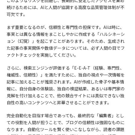
このようなリスクを回避し、長期的に安定したアクセスを集め
続けるためには、AIと人間が協調する高度な品質管理体制が不
可欠です。
まず重要となるのが、信頼性と専門性の担保です。AIは時に、
事実とは異なる情報をまことしやかに作成する「ハルシネーシ
ョン（幻覚）」を起こすことがあります。そのため、生成され
た記事の事実関係や数値データについては、必ず人間の目でフ
ァクトチェックを実施してください。
さらに、検索エンジンが評価する「E-E-A-T（経験、専門性、
権威性、信頼性）」を満たすために、独自の視点や一次情報を
記事に加えることが推奨されます。AIが作成した骨子や基本情
報に、自分自身の体験談、独自の検証結果、あるいは専門家の
見解を付け加えることで、他の競合サイトには真似できない独
自性の高いコンテンツへと昇華させることができます。
完全自動化を目指す場合であっても、最終的な「編集者」とし
ての役割を人間が担うことで、ブログの信頼性は強固なものに
なります。自動化ツールを賢く使いこなしながら、読者の課題