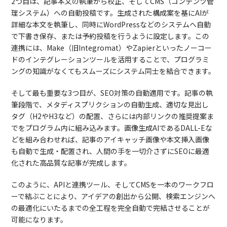
2つ目は、記事本文の執筆から校正、そしてCMS（コンテンツ管
理システム）への自動投稿です。生成された構成案を基にAIが
詳細な本文を執筆し、同時にWordPressなどのシステムへ自動
で下書き保存、または予約投稿を行うように設定します。この
連携には、Make（旧Integromat）やZapierといったノーコー
ドのインテグレーションツールを活用することで、プログラミ
ングの知識がなくてもスムーズにシステム同士を結合できます。
そして最も重要な3つ目が、SEO対策の自動適用です。記事の執
筆段階で、メタディスプリクションの自動生成、適切な見出し
タグ（H2やH3など）の配置、さらには内部リンクの推奨提案ま
でをプログラム内に組み込みます。画像生成AIであるDALL-Eな
どを組み合わせれば、記事のアイキャッチ画像や本文挿入画像
も自動で生成・配置され、人間の手を一切介さずにSEOに最適
化された高品質な記事が完成します。
このように、APIと連携ツール、そしてCMSを一本のワークフロ
ーで結ぶことにより、アイデアの創出から公開、検索エンジンへ
の最適化にいたるまでの全工程を完全自動で完結させることが
可能になります。