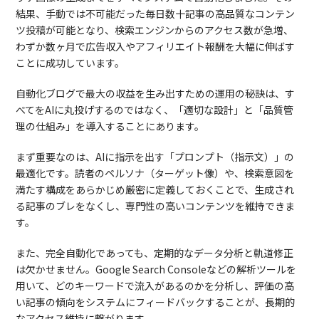
結果、手動では不可能だった毎日数十記事の高品質なコンテン
ツ投稿が可能となり、検索エンジンからのアクセス数が急増、
わずか数ヶ月で広告収入やアフィリエイト報酬を大幅に伸ばす
ことに成功しています。
自動化ブログで最大の収益を生み出すための運用の秘訣は、す
べてをAIに丸投げするのではなく、「適切な設計」と「品質管
理の仕組み」を導入することにあります。
まず重要なのは、AIに指示を出す「プロンプト（指示文）」の
最適化です。読者のペルソナ（ターゲット像）や、検索意図を
満たす構成をあらかじめ厳密に定義しておくことで、生成され
る記事のブレをなくし、専門性の高いコンテンツを維持できま
す。
また、完全自動化であっても、定期的なデータ分析と軌道修正
は欠かせません。Google Search Consoleなどの解析ツールを
用いて、どのキーワードで流入があるのかを分析し、評価の高
い記事の傾向をシステムにフィードバックすることが、長期的
なアクセス維持に繋がります。