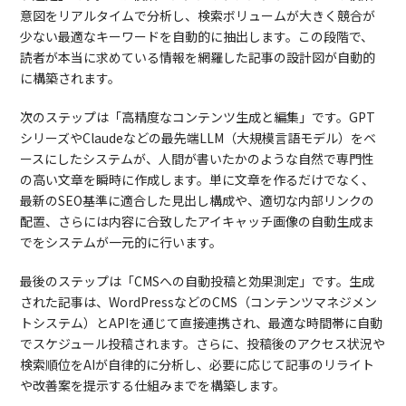
意図をリアルタイムで分析し、検索ボリュームが大きく競合が
少ない最適なキーワードを自動的に抽出します。この段階で、
読者が本当に求めている情報を網羅した記事の設計図が自動的
に構築されます。
次のステップは「高精度なコンテンツ生成と編集」です。GPT
シリーズやClaudeなどの最先端LLM（大規模言語モデル）をベ
ースにしたシステムが、人間が書いたかのような自然で専門性
の高い文章を瞬時に作成します。単に文章を作るだけでなく、
最新のSEO基準に適合した見出し構成や、適切な内部リンクの
配置、さらには内容に合致したアイキャッチ画像の自動生成ま
でをシステムが一元的に行います。
最後のステップは「CMSへの自動投稿と効果測定」です。生成
された記事は、WordPressなどのCMS（コンテンツマネジメン
トシステム）とAPIを通じて直接連携され、最適な時間帯に自動
でスケジュール投稿されます。さらに、投稿後のアクセス状況や
検索順位をAIが自律的に分析し、必要に応じて記事のリライト
や改善案を提示する仕組みまでを構築します。