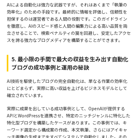
AIによる自動化は強力な武器ですが、それはあくまで「執筆の
効率化」のための手段です。最終的に情報を評価し、信頼性を
担保するのは運営者である人間の役割です。このガイドライン
を徹底し、AIのスピード感と人間の編集力による高い品質を両
立させることで、検索ペナルティの罠を回避し、安定したアクセ
スを誇る強力なブログメディアを構築することができます。
5. 最小限の手間で最大の収益を生み出す自動化
ブログの成功事例と運用の秘訣
AI技術を駆使したブログの完全自動化は、単なる作業の効率化
にとどまらず、実際に高い収益を上げるビジネスモデルとして
確立されています。
実際に成果を出している成功事例として、OpenAIが提供する
APIとWordPressを連携させ、特定のニッチジャンルに特化した
特化型ブログを構築したケースがあります。この事例では、キ
ーワード選定から構成案の作成、本文執筆、さらにはアイキャ
ッチ画像の生成までをすべてシステムで自動化しました。その