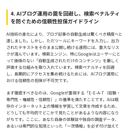
4. AIブログ運用の罠を回避し、検索ペナルティ
を防ぐための信頼性担保ガイドライン
AI技術の進化により、ブログ記事の自動生成は驚くべき精度へと
達しました。しかし、ただツールにキーワードを入力し、出力
されたテキストをそのまま公開し続ける運用には、重大なリス
クが潜んでいます。検索エンジン、特にGoogleはユーザーにと
って価値のない「自動生成されただけのコンテンツ」を厳しく
評価する仕組みを取り入れています。検索ペナルティを回避
し、長期的にアクセスを集め続けるためには、AIブログ運用に
おける信頼性の担保が不可欠です。
まず徹底すべきなのは、Googleが重視する「E-E-A-T（経験・
専門性・権威性・信頼性）」の基準を満たすことです。AIは既
存のインターネット上の情報を学習して文章を作成するため、
どうしても平均的でどこかで見たことがあるような内容になり
がちです。ここに、あなた自身の体験談や独自の調査データ、
あるいは専門的な知見といった「一次情報」を必ず付け加えて