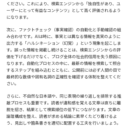
ください。これにより、検索エンジンから「独自性があり、ユ
ーザーにとって有益なコンテンツ」として高く評価されるよう
になります。
次に、ファクトチェック（事実確認）の自動化と手動確認の組
み合わせです。AIは時に、事実とは異なる情報を真実のように
出力する「ハルシネーション（幻覚）」という現象を起こしま
す。誤った情報を掲載し続けることは、検索エンジンからの評
価を下げるだけでなく、ブログ全体の社会的信用を失う原因に
なります。自動化プロセスの中に、最新の情報を検索して照合
するステップを組み込むとともに、公開前には必ず人間の目で
最終的な数値や固有名詞の正確性を確認する体制を整えてくだ
さい。
さらに、不自然な日本語や、同じ表現の繰り返しを排除する推
敲プロセスも重要です。読者が違和感を覚える文章は直ちに離
脱を招き、結果として検索順位の低下につながります。文章の
論理構成を整え、読者が求める結論に素早くたどり着けるよ
う、見出しや箇条書きを適切に配置する工夫を行いましょう。