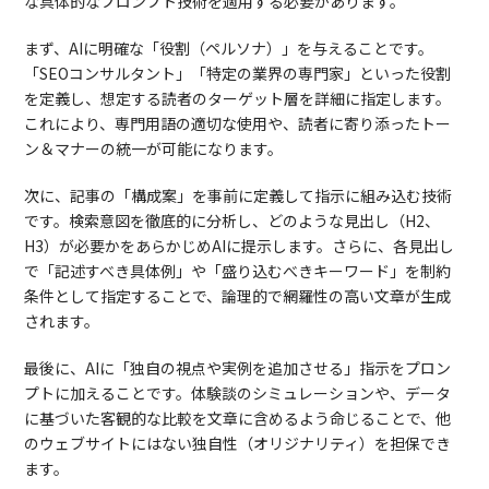
な具体的なプロンプト技術を適用する必要があります。
まず、AIに明確な「役割（ペルソナ）」を与えることです。
「SEOコンサルタント」「特定の業界の専門家」といった役割
を定義し、想定する読者のターゲット層を詳細に指定します。
これにより、専門用語の適切な使用や、読者に寄り添ったトー
ン＆マナーの統一が可能になります。
次に、記事の「構成案」を事前に定義して指示に組み込む技術
です。検索意図を徹底的に分析し、どのような見出し（H2、
H3）が必要かをあらかじめAIに提示します。さらに、各見出し
で「記述すべき具体例」や「盛り込むべきキーワード」を制約
条件として指定することで、論理的で網羅性の高い文章が生成
されます。
最後に、AIに「独自の視点や実例を追加させる」指示をプロン
プトに加えることです。体験談のシミュレーションや、データ
に基づいた客観的な比較を文章に含めるよう命じることで、他
のウェブサイトにはない独自性（オリジナリティ）を担保でき
ます。