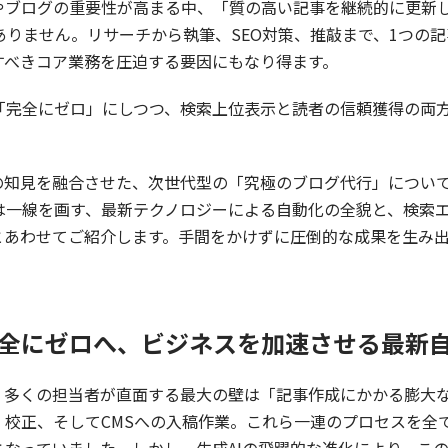
やブログの重要性が高まる中、「質の高い記事を継続的に更新
ありません。リサーチから執筆、SEO対策、推敲まで、1つの
すべきコア業務を圧迫する要因にもなり得ます。
「完全にゼロ」にしつつ、検索上位表示と読者の信頼獲得の両
。
家の知見を融合させた、次世代型の「究極のブログ代行」につい
は一線を画す、最新テクノロジーによる自動化の全貌と、検索
拠とあわせてご紹介します。手間をかけずに圧倒的な成果を生み
を完全にゼロへ、ビジネスを加速させる最新
、多くの担当者が直面する最大の壁は「記事作成にかかる膨大
、校正、そしてCMSへの入稿作業。これら一連のプロセスを全