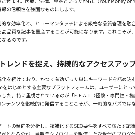
す。医療、法律、金融といったYMYL（Your Money or Y
情報の信頼性を強固なものにします。
倒的な効率化と、ヒューマンタッチによる厳格な品質管理を融
る高品質な記事を量産することが可能になります。これこそが
となるのです。
新トレンドを捉え、持続的なアクセスアップ
進化を続けており、かつて有効だった単にキーワードを詰め込
gleをはじめとする主要なプラットフォームは、ユーザーにと
した。特に重視されているのが「E-E-A-T（経験・専門性・
コンテンツを継続的に発信することこそが、一時的なバズでは
デートの傾向を分析し、複雑化するSEO要件をすべて満たす記
武器となるのが、最新テクノロジーを駆使した次世代のブログ