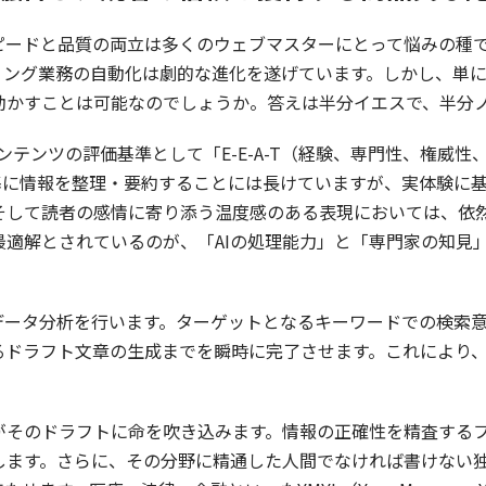
ドと品質の両立は多くのウェブマスターにとって悩みの種でした。
ィング業務の自動化は劇的な進化を遂げています。しかし、単に
動かすことは可能なのでしょうか。答えは半分イエスで、半分
コンテンツの評価基準として「E-E-A-T（経験、専門性、権威
を基に情報を整理・要約することには長けていますが、実体験に
そして読者の感情に寄り添う温度感のある表現においては、依
最適解とされているのが、「AIの処理能力」と「専門家の知見
データ分析を行います。ターゲットとなるキーワードでの検索意
るドラフト文章の生成までを瞬時に完了させます。これにより
がそのドラフトに命を吹き込みます。情報の正確性を精査するフ
します。さらに、その分野に精通した人間でなければ書けない