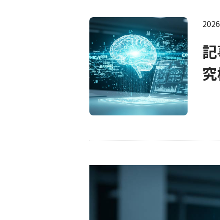
202
記
究