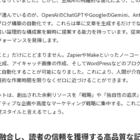
なっていました。しかし、生成AIの飛躍的な進化により、こ
るのが、OpenAIのChatGPTやGoogleのGemini、Ant
たブログ構築の自動化です。これらは単に文章を生成するだけで
に強い論理的な構成案を瞬時に提案する能力を持っています。従
フォーマンスを発揮します。
と」だけにとどまりません。ZapierやMakeといったノーコ
成、アイキャッチ画像の作成、そしてWordPressなどのブ
に自動化することが可能になりました。これにより、人間が介
質的な作業時間を限りなくゼロに近づけることができます。
ットは、創出された余剰リソースを「戦略」や「独自性の追求」
イティブな企画や高度なマーケティング戦略に集中する。これ
営スタイルと言えるでしょう。
見を融合し、読者の信頼を獲得する高品質な