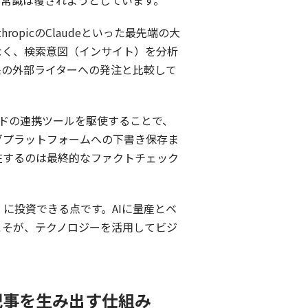
の常識は覆されようとしています。
hropicのClaudeといった最先端の大
なく、検索意図（インサイト）を分析
来の外部ライターへの発注と比較して
ードの連携ツールを駆使することで、
ログプラットフォームへの下書き保存ま
在するのは最終的なファクトチェック
に投資できる点です。AIに量産とベ
こそが、テクノロジーを活用してビジ
記事を生み出す仕組み