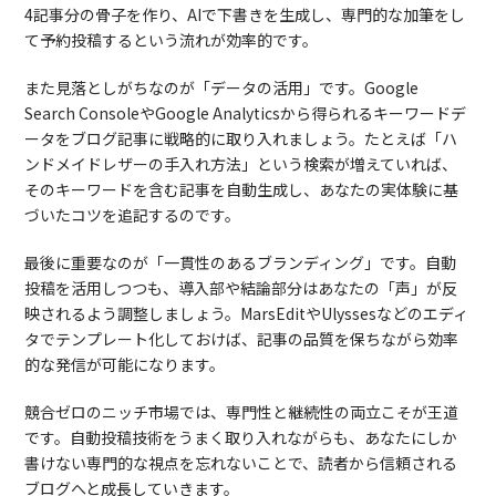
4記事分の骨子を作り、AIで下書きを生成し、専門的な加筆をし
て予約投稿するという流れが効率的です。
また見落としがちなのが「データの活用」です。Google
Search ConsoleやGoogle Analyticsから得られるキーワードデ
ータをブログ記事に戦略的に取り入れましょう。たとえば「ハ
ンドメイドレザーの手入れ方法」という検索が増えていれば、
そのキーワードを含む記事を自動生成し、あなたの実体験に基
づいたコツを追記するのです。
最後に重要なのが「一貫性のあるブランディング」です。自動
投稿を活用しつつも、導入部や結論部分はあなたの「声」が反
映されるよう調整しましょう。MarsEditやUlyssesなどのエディ
タでテンプレート化しておけば、記事の品質を保ちながら効率
的な発信が可能になります。
競合ゼロのニッチ市場では、専門性と継続性の両立こそが王道
です。自動投稿技術をうまく取り入れながらも、あなたにしか
書けない専門的な視点を忘れないことで、読者から信頼される
ブログへと成長していきます。