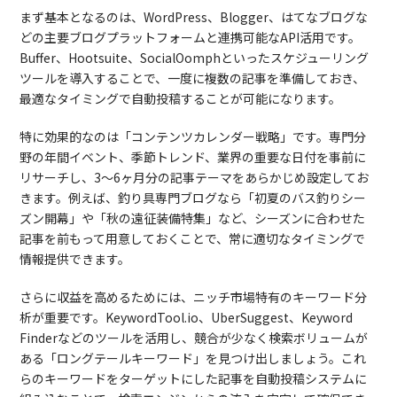
まず基本となるのは、WordPress、Blogger、はてなブログな
どの主要ブログプラットフォームと連携可能なAPI活用です。
Buffer、Hootsuite、SocialOomphといったスケジューリング
ツールを導入することで、一度に複数の記事を準備しておき、
最適なタイミングで自動投稿することが可能になります。
特に効果的なのは「コンテンツカレンダー戦略」です。専門分
野の年間イベント、季節トレンド、業界の重要な日付を事前に
リサーチし、3〜6ヶ月分の記事テーマをあらかじめ設定してお
きます。例えば、釣り具専門ブログなら「初夏のバス釣りシー
ズン開幕」や「秋の遠征装備特集」など、シーズンに合わせた
記事を前もって用意しておくことで、常に適切なタイミングで
情報提供できます。
さらに収益を高めるためには、ニッチ市場特有のキーワード分
析が重要です。KeywordTool.io、UberSuggest、Keyword
Finderなどのツールを活用し、競合が少なく検索ボリュームが
ある「ロングテールキーワード」を見つけ出しましょう。これ
らのキーワードをターゲットにした記事を自動投稿システムに