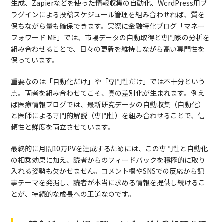
生成、Zapierなどを使った情報収集の自動化、WordPress用プ
ラグインによる投稿スケジュール管理を組み合わせれば、質を
保ちながら量も確保できます。実際に金融特化ブログ「マネー
フォワード ME」では、市場データの自動取得と専門家の分析を
組み合わせることで、日々の更新を維持しながら高い専門性を
保っています。
重要なのは「自動化だけ」や「専門性だけ」では不十分という
点。両者を組み合わせてこそ、真の差別化が生まれます。例え
ば医療情報ブログでは、最新研究データの自動収集（自動化）
と医師による専門的解説（専門性）を組み合わせることで、信
頼性と鮮度を両立させています。
最終的に月間10万PVを達成するためには、この専門性と自動化
の相乗効果に加え、読者からのフィードバックを積極的に取り
入れる姿勢も欠かせません。コメント欄やSNSでの反応から記
事テーマを発掘し、読者が本当に求める情報を提供し続けるこ
とが、持続的な成長への王道なのです。