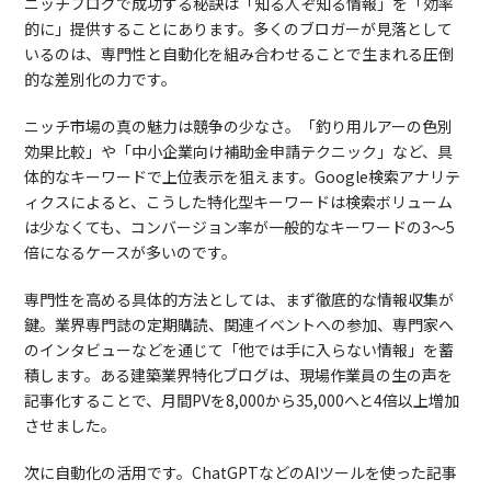
ニッチブログで成功する秘訣は「知る人ぞ知る情報」を「効率
的に」提供することにあります。多くのブロガーが見落として
いるのは、専門性と自動化を組み合わせることで生まれる圧倒
的な差別化の力です。
ニッチ市場の真の魅力は競争の少なさ。「釣り用ルアーの色別
効果比較」や「中小企業向け補助金申請テクニック」など、具
体的なキーワードで上位表示を狙えます。Google検索アナリテ
ィクスによると、こうした特化型キーワードは検索ボリューム
は少なくても、コンバージョン率が一般的なキーワードの3〜5
倍になるケースが多いのです。
専門性を高める具体的方法としては、まず徹底的な情報収集が
鍵。業界専門誌の定期購読、関連イベントへの参加、専門家へ
のインタビューなどを通じて「他では手に入らない情報」を蓄
積します。ある建築業界特化ブログは、現場作業員の生の声を
記事化することで、月間PVを8,000から35,000へと4倍以上増加
させました。
次に自動化の活用です。ChatGPTなどのAIツールを使った記事