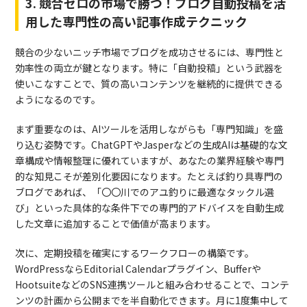
3. 競合ゼロの市場で勝つ！ブログ自動投稿を活
用した専門性の高い記事作成テクニック
競合の少ないニッチ市場でブログを成功させるには、専門性と
効率性の両立が鍵となります。特に「自動投稿」という武器を
使いこなすことで、質の高いコンテンツを継続的に提供できる
ようになるのです。
まず重要なのは、AIツールを活用しながらも「専門知識」を盛
り込む姿勢です。ChatGPTやJasperなどの生成AIは基礎的な文
章構成や情報整理に優れていますが、あなたの業界経験や専門
的な知見こそが差別化要因になります。たとえば釣り具専門の
ブログであれば、「〇〇川でのアユ釣りに最適なタックル選
び」といった具体的な条件下での専門的アドバイスを自動生成
した文章に追加することで価値が高まります。
次に、定期投稿を確実にするワークフローの構築です。
WordPressならEditorial Calendarプラグイン、Bufferや
HootsuiteなどのSNS連携ツールと組み合わせることで、コンテ
ンツの計画から公開までを半自動化できます。月に1度集中して