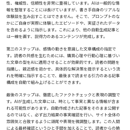
性、権威性、信頼性を非常に重視しています。AIは一般的な情
報を整理することには長けていますが、書き手自身のリアルな
体験談を生み出すことはできません。そこで、プロンプトのな
かにご自身が実際に体験したエピソードや、実証されたデータ
を含めるように指示します。これにより、他の自動生成記事と
は一線を画す、説得力のあるコンテンツが完成します。
第三のステップは、感情の動きを意識した文章構成の指定で
す。読者の共感を生むためには、購買心理や行動心理に基づい
た文章の型をAIに適用させることが効果的です。読者の問題を
指摘し、親近感を抱かせ、具体的な解決策を提示するという流
れを明確に指示することで、最後まで読ませる引力のある記事
構成を自動で組み上げることができます。
最後のステップは、徹底したファクトチェックと表現の調整で
す。AIが生成した文章には、時として事実と異なる情報が含ま
れる可能性があります。自動作成された記事をそのまま公開す
るのではなく、必ず出力結果の事実確認を行い、サイト全体の
雰囲気と合致するように語尾や表現を微調整します。この人間
による最終確認というひと手間を加えることで、読者からの絶