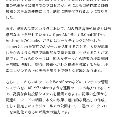
事の執筆から公開までのプロセスが、AIによる自動作成と自動
投稿システムの連携により、劇的に効率化されるようになりま
した。
まず、記事の品質という点において、AIの自然言語処理能力は飛
躍的な向上を見せています。OpenAIが提供するChatGPTや、
AnthropicのClaude、さらにはマーケティングに特化した
Jasperといった実在のAIツールを活用することで、人間が執筆
したかのような自然で論理的な文章を瞬時に生成することが可
能です。これらのツールは、膨大なデータから読者の検索意図
を的確に把握し、SEOに最適化された構成を提案するため、検
索エンジンでの上位表示を狙う上で強力な武器となります。
さらに、これらのAIツールとWordPressなどのコンテンツ管理
システムを、APIやZapierのような連携ツールで結びつけること
で、高度な自動投稿システムを構築できます。記事の企画から
関連キーワードの網羅、本文の執筆、魅力的な見出しの作成、
そして指定したスケジュールでの公開まで、一連のワークフロ
ーを自動化できるのが最大の魅力です。