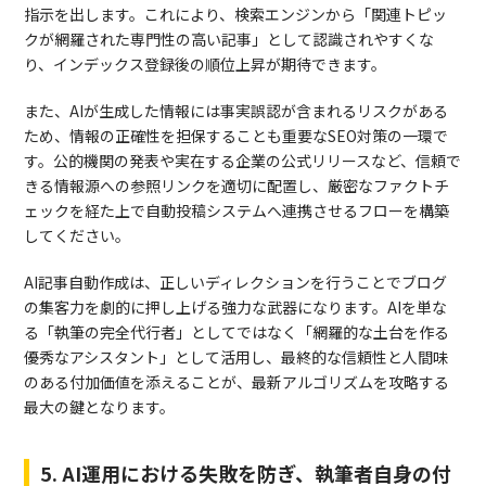
指示を出します。これにより、検索エンジンから「関連トピッ
クが網羅された専門性の高い記事」として認識されやすくな
り、インデックス登録後の順位上昇が期待できます。
また、AIが生成した情報には事実誤認が含まれるリスクがある
ため、情報の正確性を担保することも重要なSEO対策の一環で
す。公的機関の発表や実在する企業の公式リリースなど、信頼で
きる情報源への参照リンクを適切に配置し、厳密なファクトチ
ェックを経た上で自動投稿システムへ連携させるフローを構築
してください。
AI記事自動作成は、正しいディレクションを行うことでブログ
の集客力を劇的に押し上げる強力な武器になります。AIを単な
る「執筆の完全代行者」としてではなく「網羅的な土台を作る
優秀なアシスタント」として活用し、最終的な信頼性と人間味
のある付加価値を添えることが、最新アルゴリズムを攻略する
最大の鍵となります。
5. AI運用における失敗を防ぎ、執筆者自身の付