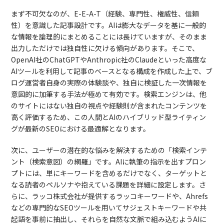
まず不可欠なのが、E-E-A-T（経験、専門性、権威性、信頼
性）を意識した記事設計です。AIは膨大なデータを基に一般的
な情報を論理的にまとめることには長けていますが、そのまま
出力しただけでは独自性に欠ける傾向があります。そこで、
OpenAI社のChatGPTやAnthropic社のClaudeといった高度な
AIツールを利用して記事のベースとなる構成を作成した上で、ブ
ログ運営者自身の実際の体験談や、独自に検証した一次情報を
意図的に加筆する手法が極めて有効です。検索エンジンは、他
のサイトにはない独自の視点や経験則が含まれたコンテンツを
高く評価するため、この人間とAIのハイブリッド型ライティン
グが最新のSEOにおける最適解となります。
次に、ユーザーの潜在的な悩みを解決するための「検索インテ
ント（検索意図）の網羅」です。AIに執筆の指示を出すプロン
プトには、単にキーワードを含めるだけでなく、ターゲットと
なる読者のペルソナや抱えている課題を詳細に設定します。さ
らに、ラッコ株式会社が提供するラッコキーワードや、Ahrefs
などの専門的なSEOツールを用いてサジェストキーワードや共
起語を事前に抽出し、それらを自然な文脈で組み込むようAIに