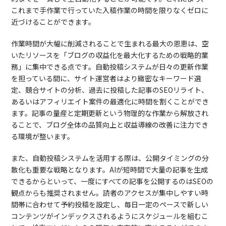
これまで手作業で行っていた入稿作業の時間を限りなくゼロに
近づけることができます。
作業時間が大幅に削減されることで生まれる最大の恩恵は、空
いたリソースを「ブログの収益化を最大化するための戦略的業
務」に集中できる点です。自動投稿システムが日々の更新作業
を担っている間に、サイト運営者はより緻密なキーワード選
定、競合サイトの分析、過去に投稿した記事のSEOリライト、
あるいはアフィリエイト案件の最適化に時間を割くことができ
ます。記事の量産と定期更新という物理的な作業から解放され
ることで、ブログ全体の品質向上と収益導線の改善に注力でき
る環境が整います。
また、自動投稿システムを活用する際は、公開タイミングの分
散化も重要な戦略となります。AIが短時間で大量の記事を生成
できるからといって、一度にすべての記事を公開するのはSEOの
観点からも推奨されません。読者のアクセスが集中しやすい時
間帯に合わせて予約投稿を設定し、毎日一定のペースで新しい
コンテンツがインデックスされるようにスケジュールを組むこ