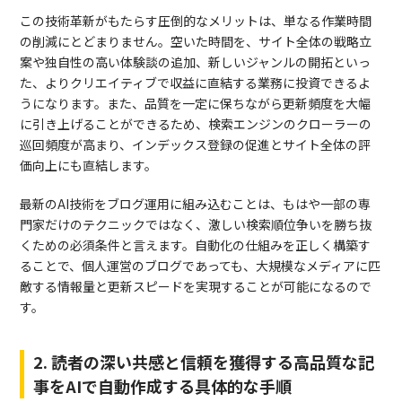
この技術革新がもたらす圧倒的なメリットは、単なる作業時間
の削減にとどまりません。空いた時間を、サイト全体の戦略立
案や独自性の高い体験談の追加、新しいジャンルの開拓といっ
た、よりクリエイティブで収益に直結する業務に投資できるよ
うになります。また、品質を一定に保ちながら更新頻度を大幅
に引き上げることができるため、検索エンジンのクローラーの
巡回頻度が高まり、インデックス登録の促進とサイト全体の評
価向上にも直結します。
最新のAI技術をブログ運用に組み込むことは、もはや一部の専
門家だけのテクニックではなく、激しい検索順位争いを勝ち抜
くための必須条件と言えます。自動化の仕組みを正しく構築す
ることで、個人運営のブログであっても、大規模なメディアに匹
敵する情報量と更新スピードを実現することが可能になるので
す。
2. 読者の深い共感と信頼を獲得する高品質な記
事をAIで自動作成する具体的な手順