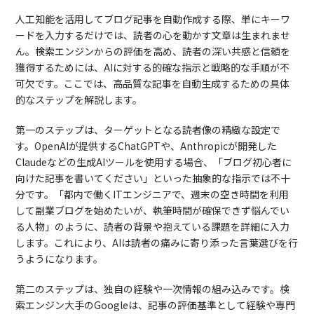
人工知能を活用してブログ記事を自動作成する際、単にキーワ
ードを入力するだけでは、読者の心を動かす文章は生まれませ
ん。検索エンジンからの評価を高め、読者の深い共感と信頼を
獲得するためには、AIに対する的確な指示と戦略的な手順が不
可欠です。ここでは、高品質な記事を自動生成するための具体
的なステップを解説します。
第一のステップは、ターゲットとなる読者像の精緻な設定で
す。OpenAIが提供するChatGPTや、Anthropicが開発した
Claudeなどの生成AIツールを使用する場合、「ブログ初心者に
向けた記事を書いてください」といった抽象的な指示では不十
分です。「都内で働くITエンジニアで、週末の空き時間を利用
して副業ブログを始めたいが、執筆時間が確保できず悩んでい
る人物」のように、読者の背景や抱えている課題を詳細に入力
します。これにより、AIは読者の痛みに寄り添った言葉選びを行
うようになります。
第二のステップは、独自の経験や一次情報の組み込みです。検
索エンジン大手のGoogleは、記事の評価基準として経験や専門