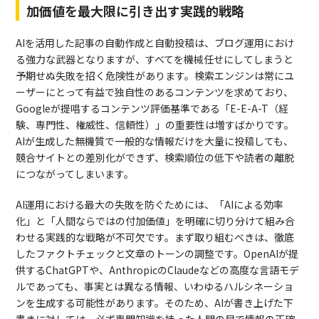
加価値を最大限に引き出す実践的戦略
AIを活用した記事の自動作成と自動投稿は、ブログ運用におけ
る強力な武器となりますが、すべてを機械任せにしてしまうと
予期せぬ失敗を招く危険性があります。検索エンジンは常にユ
ーザーにとって有益で独自性のあるコンテンツを求めており、
Googleが提唱するコンテンツ評価基準である「E-E-A-T（経
験、専門性、権威性、信頼性）」の重要性は増すばかりです。
AIが生成した無機質で一般的な情報だけを大量に投稿しても、
競合サイトとの差別化ができず、検索順位の低下や読者の離脱
につながってしまいます。
AI運用における最大の失敗を防ぐためには、「AIによる効率
化」と「人間ならではの付加価値」を明確に切り分けて組み合
わせる実践的な戦略が不可欠です。まず取り組むべきは、徹底
したファクトチェックと文章のトーンの調整です。OpenAIが提
供するChatGPTや、AnthropicのClaudeなどの高度な言語モデ
ルであっても、事実とは異なる情報、いわゆるハルシネーショ
ンを生成する可能性があります。そのため、AIが書き上げた下
書きに対しては、必ず専門知識を持った人間の目で情報の正確