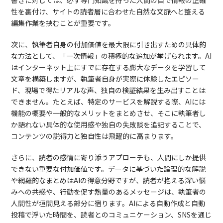
性を裏付け、サイトの読者層に合わせた自然な文脈へと整える
編集作業を挟むことが重要です。
次に、執筆者自身の付加価値を最大限に引き出すための具体的
な方法として、「一次情報」の積極的な追加が挙げられます。AI
はインターネット上にすでに存在する膨大なデータを学習して
文章を構築しますが、執筆者自身が実際に体験したエピソー
ド、現場で得たリアルな声、独自の検証結果を生み出すことは
できません。たとえば、特定のサービスを解説する際、AIには
機能の概要や一般的なメリットをまとめさせ、そこに執筆者し
か語れない具体的な使用感や独自の失敗談を追記することで、
コンテンツの説得力と独自性は飛躍的に高まります。
さらに、読者の感情に寄り添うアプローチも、人間にしか提供
できない重要な付加価値です。データに基づいた論理的な解説
や網羅的なまとめはAIの得意分野ですが、読者が抱える深い悩
みへの共感や、行動を促す熱量のあるメッセージは、執筆者の
人間性が垣間見える部分に宿ります。AIによる自動作成と自動
投稿で浮いた時間を、読者とのコミュニケーション、SNSを通じ