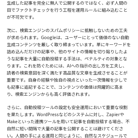
生成した記事を完全に無人で公開するのではなく、必ず人間の
目でファクトチェックを行う工程を運用ルールに組み込むこと
が不可欠です。
次に、検索エンジンのスパムポリシーに抵触しないための工夫
が求められます。Googleは、ユーザーにとって価値のない自動
生成コンテンツを厳しく取り締まっています。単にキーワードを
詰め込んだだけの記事や、他のサイトの情報を切り貼りしたよ
うな記事を大量に自動投稿する手法は、ペナルティの対象とな
ります。これを防ぐためには、AIへの指示の出し方を工夫し、
読者の検索意図を深く満たす高品質な文章を生成させることが
重要です。自身の経験や独自の視点といった一次情報を少しで
も記事に追記することで、コンテンツの価値は飛躍的に高ま
り、検索エンジンからも高く評価されます。
さらに、自動投稿ツールの設定も安全運用において重要な役割
を果たします。WordPressなどのシステムに対し、Zapierや
Makeといった連携ツールを用いて記事を自動投稿する場合、不
自然に短い間隔で大量の記事を公開することは避けてくださ
い。人間の手による運用と同じように、自然なスケジュールで