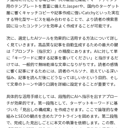
用のテンプレートを豊富に備えたJasperや、国内のターゲット
層に響くキャッチコピーや記事作成に強いCatchyといった実在
する特化型サービスを組み合わせることで、より読者の検索意
図に沿ったコンテンツを効率よく作成することが可能です。
次に、選定したAIツールを効果的に活用する方法について詳し
く見ていきます。高品質な記事を自動生成するための最大の鍵
は「プロンプト（指示文）」の精度にあります。AIに対して単
に「キーワードに関する記事を書いてください」と指示するだ
けでは、一般的で無味乾燥な文章になりがちです。読者の感情
に響く記事にするためには、読者のペルソナ、抱えている深い
悩み、記事を読んだ後にどうなってほしいかという目的、そし
て文章のトーンや語り口調を詳細に設定することが重要です。
具体的な活用手順としては、段階的にAIへ指示を出すアプロー
チが効果的です。第一段階として、ターゲットキーワードに基
づいた「見出しの構成案」を作成させます。ここで論理的な骨
組みとSEOの観点を含めたアウトラインを固めます。第二段階
で、完成した見出しごとに本文の執筆を依頼します。この際、