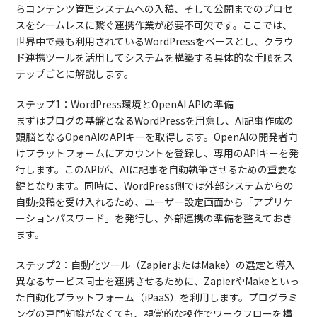
らコンテンツ管理システムへの入稿、そして公開までのプロセ
スをシームレスに繋ぐ連携作業が必要不可欠です。ここでは、
世界中で最も利用されているWordPressをベースとし、クラウ
ド連携ツールを活用してシステムを構築する具体的な手順をス
テップごとに解説します。
ステップ1：WordPress環境とOpenAI APIの準備
まずはブログの基盤となるWordPressを用意し、AI記事作成の
頭脳となるOpenAIのAPIキーを取得します。OpenAIの開発者向
けプラットフォームにアカウントを登録し、専用のAPIキーを発
行します。このAPIが、AIに記事を自動執筆させるための重要な
鍵となります。同時に、WordPress側では外部システムからの
自動投稿を受け入れるため、ユーザー設定画面から「アプリケ
ーションパスワード」を発行し、外部連携の準備を整えておき
ます。
ステップ2：自動化ツール（ZapierまたはMake）の選定と導入
異なるサービス同士を連携させるために、ZapierやMakeといっ
た自動化プラットフォーム（iPaaS）を利用します。プログラミ
ングの専門知識がなくても、視覚的な操作でワークフローを構