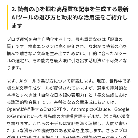
2. 読者の心を掴む高品質な記事を生成する最新
AIツールの選び方と効果的な活用法をご紹介し
ます
ブログ運営を完全自動化する上で、最も重要なのは「記事の
質」です。検索エンジンに高く評価され、なおかつ読者の心を
掴んで離さない文章を生み出すためには、目的に合ったAIツー
ルの選定と、その能力を最大限に引き出す活用法が不可欠とな
ります。
まず、AIツールの選び方について解説します。現在、世界中で多
様なAI文章作成ツールが提供されていますが、選定の絶対的な
基準とすべきは「自然な日本語の表現力」と「長文生成におけ
る論理的整合性」です。基盤となる文章生成においては、
OpenAIが提供するChatGPTや、AnthropicのClaude、Google
のGeminiといった最先端の大規模言語モデルが非常に高い精度
を誇ります。これらのモデルは文脈を深く理解し、人間が書い
たような滑らかで説得力のある文章を生成します。さらにブロ
グ運用に特化させる場合は、SEO最適化機能やマーケティング