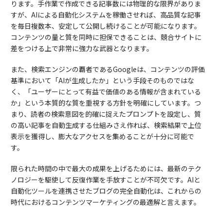
ります。手作業で作成できる記事数には物理的な限界がありま
すが、AIによる自動化システムを稼働させれば、高品質な記事
を毎日複数本、安定して公開し続けることが可能になります。
コンテンツの量と質を同時に担保できることは、競合サイトに
差をつける上で非常に強力な武器となります。
また、検索エンジンの覇者であるGoogleは、コンテンツの評価
基準において「AIが生成したか」という手段そのものではな
く、「ユーザーにとって有益で価値のある情報が含まれている
か」という本質的な質を重視する方針を明確にしています。つ
まり、読者の検索意図を的確に捉えたプロンプトを設定し、質
の高い記事を自動生成する仕組みさえ作れば、検索結果で上位
表示を獲得し、膨大なアクセスを集めることが十分に可能で
す。
限られた時間の中で最大の成果を上げるためには、最新のテク
ノロジーを駆使して反復作業を手放すことが不可欠です。AIと
自動化ツールを連携させたブログの完全自動化は、これからの
時代におけるコンテンツマーケティングの最適解と言えます。