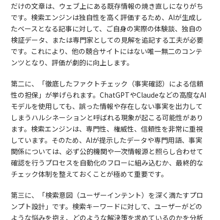
だけの文章は、ウェブ上にある既存情報の焼き直しになりがち
です。検索エンジンは独自性を高く評価するため、AIが生成し
たベースとなる記事に対して、ご自身の実際の体験談、独自の
検証データ、または専門家としての見解を追記する工夫が必要
です。これにより、他の競合サイトにはない唯一無二のコンテ
ンツとなり、評価が劇的に向上します。
第二に、「徹底したファクトチェック（事実確認）による信頼
性の担保」が挙げられます。ChatGPTやClaudeなどの高度なAI
モデルを使用しても、誤った情報や存在しない事実を出力して
しまうハルシネーションと呼ばれる現象が起こる可能性があり
ます。検索エンジンは、専門性、権威性、信頼性を非常に重視
しています。そのため、AIが提示したデータや専門用語、事実
関係については、必ず公的機関や一次情報源と照らし合わせて
確認を行うプロセスを自動化のフローに組み込むか、最終的な
チェック体制を整えておくことが極めて重要です。
第三に、「検索意図（ユーザーインテント）を深く満たすプロ
ンプト設計」です。検索キーワードに対して、ユーザーがどの
ような悩みを抱え、どのような解決策を求めているのかを分析