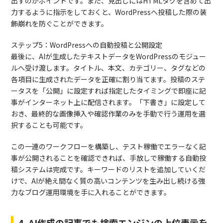
出すのがポイントです。また、見出しにはHTMLタグを含めて出
力するように指示をしておくと、WordPressへ投稿した際の装
飾崩れを防ぐことができます。
ステップ5：WordPressへの自動投稿と公開設定
最後に、AIが生成したテキストデータをWordPressのモジュー
ルへ受け渡します。タイトル、本文、カテゴリー、タグなどの
各項目に生成されたデータを正確に割り当てます。投稿のステ
ータスを「公開」に設定すれば指定したタイミングで即座に記
事がインターネット上に配信されます。「下書き」に設定して
おき、最終的な画像挿入や確認作業のみを手動で行う運用を選
択することも可能です。
この一連のワークフローを構築し、テスト稼働でエラーなく記
事が公開されることを確認できれば、手放しで稼働する自動投
稿システムは完成です。キーワードのリストを追加していくだ
けで、AIが絶え間なく質の高いコンテンツを生み出し続ける強
力なブログ運用環境を手に入れることができます。
4. AI作成の記事でも検索エンジンの上位表示を