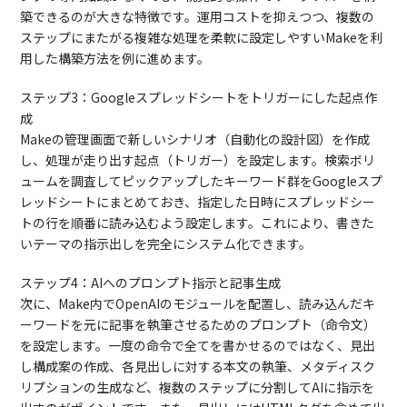
築できるのが大きな特徴です。運用コストを抑えつつ、複数の
ステップにまたがる複雑な処理を柔軟に設定しやすいMakeを利
用した構築方法を例に進めます。
ステップ3：Googleスプレッドシートをトリガーにした起点作
成
Makeの管理画面で新しいシナリオ（自動化の設計図）を作成
し、処理が走り出す起点（トリガー）を設定します。検索ボリ
ュームを調査してピックアップしたキーワード群をGoogleスプ
レッドシートにまとめておき、指定した日時にスプレッドシー
トの行を順番に読み込むよう設定します。これにより、書きた
いテーマの指示出しを完全にシステム化できます。
ステップ4：AIへのプロンプト指示と記事生成
次に、Make内でOpenAIのモジュールを配置し、読み込んだキ
ーワードを元に記事を執筆させるためのプロンプト（命令文）
を設定します。一度の命令で全てを書かせるのではなく、見出
し構成案の作成、各見出しに対する本文の執筆、メタディスク
リプションの生成など、複数のステップに分割してAIに指示を