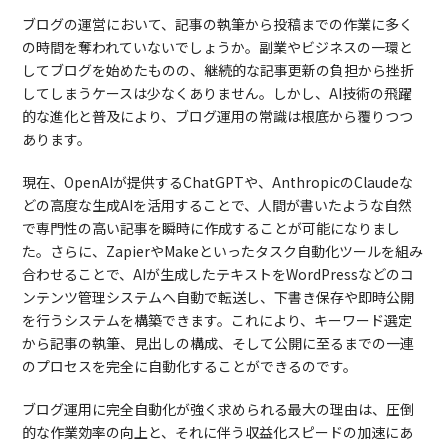
ブログの運営において、記事の執筆から投稿までの作業に多く
の時間を奪われていないでしょうか。副業やビジネスの一環と
してブログを始めたものの、継続的な記事更新の負担から挫折
してしまうケースは少なくありません。しかし、AI技術の飛躍
的な進化と普及により、ブログ運用の常識は根底から覆りつつ
あります。
現在、OpenAIが提供するChatGPTや、AnthropicのClaudeな
どの高度な生成AIを活用することで、人間が書いたような自然
で専門性の高い記事を瞬時に作成することが可能になりまし
た。さらに、ZapierやMakeといったタスク自動化ツールを組み
合わせることで、AIが生成したテキストをWordPressなどのコ
ンテンツ管理システムへ自動で転送し、下書き保存や即時公開
を行うシステムを構築できます。これにより、キーワード選定
から記事の執筆、見出しの構成、そして公開に至るまでの一連
のプロセスを完全に自動化することができるのです。
ブログ運用に完全自動化が強く求められる最大の理由は、圧倒
的な作業効率の向上と、それに伴う収益化スピードの加速にあ