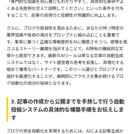
「専門的な知識を初心者にもわかりやすく、具体的な事例やよ
くある失敗例を交えて説明してください」といった条件を付与
することで、記事の説得力と信頼性が飛躍的に向上します。
さらに、ブログの独自性を高めるために、あなたが持つ特定の
業界知識や独自の視点をプロンプトに組み込むことも重要で
す。事実に基づく正確な情報提供をAIに徹底させつつ、感情を揺
さぶるストーリー展開を指示することで、AI特有の機械的な文
章から脱却できます。最新のAIツールは単なる文章の自動生成
システムではなく、サイト運営者の思考を拡張し、具現化する
極めて優秀なパートナーです。このツール選びとプロンプトの
設計を最適化することが、継続的にアクセスを集め続けるブロ
グ自動化の成功の秘訣となります。
3. 記事の作成から公開までを手放しで行う自動
投稿システムの具体的な構築手順をお伝えしま
す
ブログの完全自動化を実現するためには、AIによる記事生成か