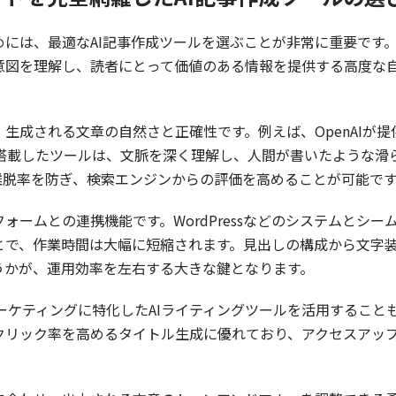
めには、最適なAI記事作成ツールを選ぶことが非常に重要です
意図を理解し、読者にとって価値のある情報を提供する高度な
される文章の自然さと正確性です。例えば、OpenAIが提供するCh
デルを搭載したツールは、文脈を深く理解し、人間が書いたような
離脱率を防ぎ、検索エンジンからの評価を高めることが可能で
ォームとの連携機能です。WordPressなどのシステムとシ
とで、作業時間は大幅に短縮されます。見出しの構成から文字
うかが、運用効率を左右する大きな鍵となります。
いったマーケティングに特化したAIライティングツールを活用する
クリック率を高めるタイトル生成に優れており、アクセスアッ