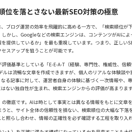
検索順位を落とさない最新SEO対策の極意
稿は、ブログ運営の効率を飛躍的に高める一方で、「検索順位が
しかし、Googleなどの検索エンジンは、コンテンツがAIに
を提供しているか」を最も重視しています。つまり、正しいSE
クセスアップを狙うことが可能です。
評価基準としている「E-E-A-T（経験、専門性、権威性、信
度なAIモデルは流暢な文章を作成できますが、個人のリアルな体験
スとなる記事に対して、運営者自身の体験に基づく一次情報や、
にはない独自性が生まれ、検索エンジンからの評価が高まりま
の徹底です。AIは時として事実とは異なる情報をもとに文章
まうと、サイト全体の信頼性を損ない、検索順位の大幅な下落
スと照らし合わせ、情報の正確性を必ず確認する工程を取り入
テント）を正確に満たす構成になっているかを見直すことも大切