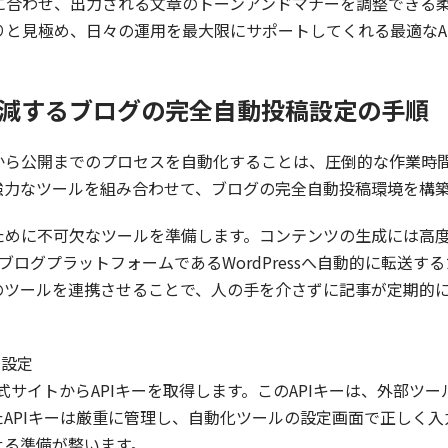
に合わせ、出力される文章のトーンアンドマナーを調整できる
りと見極め、日々の運用を最大限にサポートしてくれる最適なA
に削減するブログの完全自動投稿設定の手順
から公開までのプロセスを自動化することは、圧倒的な作業時
強力なツールを組み合わせて、ブログの完全自動投稿環境を構
めに不可欠なツールを準備します。コンテンツの生成には高度な
ログプラットフォームであるWordPressへ自動的に転送するため
のツールを連携させることで、人の手を介さずに記事が定期的
期設定
公式サイトからAPIキーを取得します。このAPIキーは、外部ツ
APIキーは厳重に管理し、自動化ツールの設定画面で正しく
せる準備が整います。